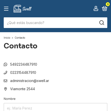
0
Inicio
>
Contacto
Contacto
5492234487910
0223154487910
administracion@swell.ar
Viamonte 2544
Nombre