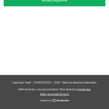
DESBLOQUEAR
Copyright Swell - 20465720000 - 2026. Todos los derechos reservados.
Defensa de las y los consumidores. Para reclamos
ingresá acá.
Botón de arrepentimiento